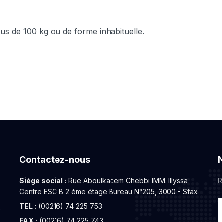
plus de 100 kg ou de forme inhabituelle.
Contactez-nous
Siège social :
Rue Aboulkacem Chebbi IMM. Illyssa
R
Centre ESC B 2 éme étage Bureau N°205, 3000 - Sfax
TEL :
(00216) 74 225 753
e
FAX :
(00216) 74 225 743