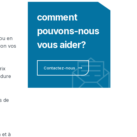
comment
pouvons-nous
 ou en
vous aider?
lon vos
rix
Contactez-nous
édure
s de
 et à